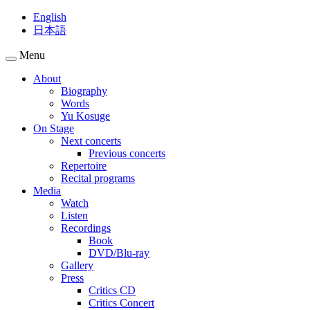
English
日本語
Menu
About
Biography
Words
Yu Kosuge
On Stage
Next concerts
Previous concerts
Repertoire
Recital programs
Media
Watch
Listen
Recordings
Book
DVD/Blu-ray
Gallery
Press
Critics CD
Critics Concert