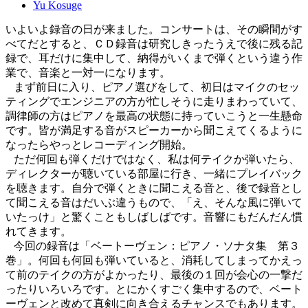
Yu Kosuge
いよいよ録音の日が来ました。コンサートは、その瞬間がす
べてだとすると、ＣＤ録音は研究しきったうえで後に残る記
録で、耳だけに集中して、納得がいくまで弾くという違う作
業で、音楽と一対一になります。
まず前日に入り、ピアノ選びをして、初日はマイクのセッ
ティングでエンジニアの方が忙しそうに走りまわっていて、
調律師の方はピアノを最高の状態に持っていこうと一生懸命
です。皆が満足する音がスピーカーから聞こえてくるように
なったらやっとレコーディング開始。
ただ何回も弾くだけではなく、私は何テイクか弾いたら、
ディレクターが聴いている部屋に行き、一緒にプレイバック
を聴きます。自分で弾くときに聞こえる音と、後で録音とし
て聞こえる音はだいぶ違うもので、「え、そんな風に弾いて
いたっけ」と驚くこともしばしばです。音響にもだんだん慣
れてきます。
今回の録音は「ベートーヴェン：ピアノ・ソナタ集 第３
巻」。何回も何回も弾いていると、消耗してしまってかえっ
て前のテイクの方がよかったり、最後の１回が会心の一撃だ
ったりいろいろです。とにかくすごく集中するので、ベート
ーヴェンと改めて真剣に向き合えるチャンスでもあります。