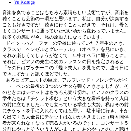
Yu Kosuge
音楽を奏でることはもちろん素晴らしい芸術ですが、音楽を
聴くことも芸術の一環だと思います。私は、自分が演奏する
ことも好きですが、聴きに行くことも好きで、それは、母と
よくコンサートに通っていた幼い頃から変わっていません。
数多くの感動が今、私の原動力になっています。
ドイツ・ハノーファーの学校に通っていた７年生のとき、
クラスで「ヘンゼルとグレーテル」（オペラ）を見にいき、
それが楽しくてしょうがなくて、年中オペラに通うことに。
それは、ピアノの先生に次のレッスンの日を指定されると
「その日はプッチーニの『蝶々夫人』を見るので、違う日に
できますか」と訊くほどでした。
ある日ピアニストの巨匠、アルフレッド・ブレンデルがベ
ートーベンの最後の３つのソナタを弾くとききましたが、そ
のときにはチケットはもちろん売り切れ。ピアノのクラスの
学生たちは「チケット求む」という大きな看板を持って入口
の前に立ちました…でも立っている学生も大勢。私はその前
にチケットを手に入れなくてはと思い、駐車場に行き、車か
ら出てくる人全員にチケットはないかききました（時々同伴
者が来られなくなって売る人がいるのです）。コンサート５
分前にやっとそういう人がいました。あのやっとのこと聴け