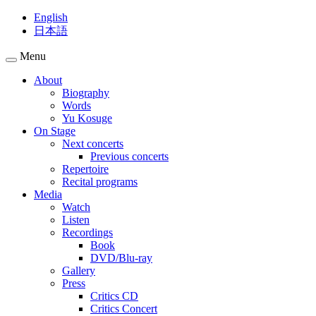
English
日本語
Menu
About
Biography
Words
Yu Kosuge
On Stage
Next concerts
Previous concerts
Repertoire
Recital programs
Media
Watch
Listen
Recordings
Book
DVD/Blu-ray
Gallery
Press
Critics CD
Critics Concert