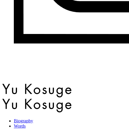
Biography
Words