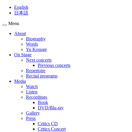
English
日本語
Menu
About
Biography
Words
Yu Kosuge
On Stage
Next concerts
Previous concerts
Repertoire
Recital programs
Media
Watch
Listen
Recordings
Book
DVD/Blu-ray
Gallery
Press
Critics CD
Critics Concert