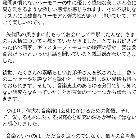
段聞き慣れないハーモニーの中に優しく繊細な美しさと心に
突き刺さるような激しい感情が感じられます。その不規則な
リズムには独自なユーモアと弾力性があり、弾いていて、す
ごく楽しいのです。
矢代氏の奥さまに前もってお会いして旦那（だんな）さま
のお人柄についても教えていただきました。とてもお好きだ
った仏の画家、ギュスターブ・モローの絵画の話や、実は美
食家だったといったお話を聞いていると親近感がわいてきま
した。
後世、たくさんの素晴らしいお弟子さんを残された上、数々
のエッセーや対談などを読むと、音楽に対し深い愛情も持っ
ておられます。そして、音楽史上のあらゆる分野で計り知れ
ない研究をなさっていたことが言葉の一つ一つから伝わって
きます。
やはり、偉大な音楽家は芸術にかけるための覚悟、そし
て、愛するものに対する探究心と研究の深さが半端ではない
と感心しました。
音楽というのは、ただ音を追うのではなく、個々の音を裏