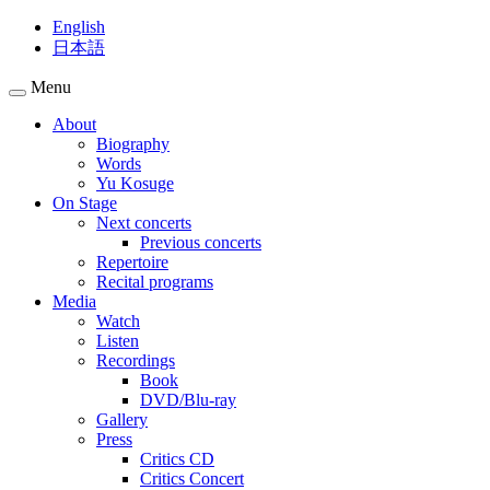
English
日本語
Menu
About
Biography
Words
Yu Kosuge
On Stage
Next concerts
Previous concerts
Repertoire
Recital programs
Media
Watch
Listen
Recordings
Book
DVD/Blu-ray
Gallery
Press
Critics CD
Critics Concert