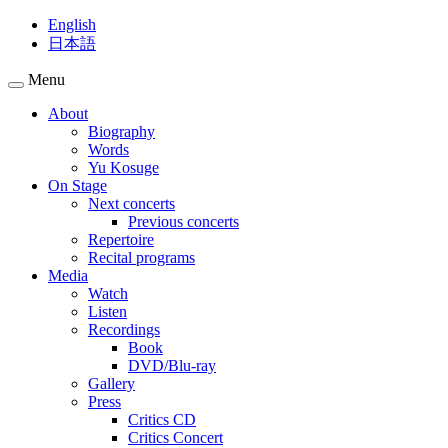
English
日本語
Menu
About
Biography
Words
Yu Kosuge
On Stage
Next concerts
Previous concerts
Repertoire
Recital programs
Media
Watch
Listen
Recordings
Book
DVD/Blu-ray
Gallery
Press
Critics CD
Critics Concert