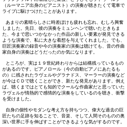
（ルーマニア出身のピアニスト）の演奏が聴きたくて電車で
ライブに駆けつけたことがあります。
あまりの素晴らしさに時差ぼけも疲れも忘れ、むしろ興奮
しました。先日、彼の演奏をミュンヘンで聴いたときもま
た、今まで思いつかなかった作品の新しい要素が発見できる
ような演奏で、私に大きな着想を与えてくれました。でも、
巨匠演奏家の録音や今の演奏家の演奏は聴けても、昔の作曲
家自身の演奏はどうだったのか気になります。
ところが、実は１９世紀終わりからは結構残っているもの
があるのです。ピアノロール（今の自動ピアノにあたるも
の）に残されたラヴェルやグラナドス、マーラーの演奏など
が今はＣＤで聴くことができ、新たな発見があります。例え
ば、聴くまではとても知的でクールな作曲家だと思っていた
ラヴェルが情熱的で感情的な演奏をしているのを聴き、衝撃
を受けました。
自身の個性やモダンな考え方を持ちつつ、偉大な過去の巨
匠たちの足跡を知ることで、音楽、そして人間そのものの奥
深い世界に手を伸ばすことができるような気がするのです。