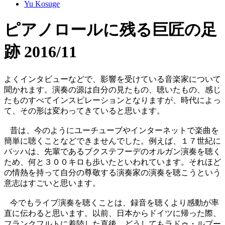
Yu Kosuge
ピアノロールに残る巨匠の足
跡 2016/11
よくインタビューなどで、影響を受けている音楽家について
聞かれます。演奏の源は自分の見たもの、聴いたもの、感じ
たものすべてインスピレーションとなりますが、時代によっ
て、その形は変わってきていると思います。
昔は、今のようにユーチューブやインターネットで楽曲を
簡単に聴くことなどできませんでした。例えば、１７世紀に
バッハは、先輩であるブクステフーデのオルガン演奏を聴く
ため、何と３００キロも歩いたといわれています。それほど
の情熱を持って自分の尊敬する演奏家の演奏を聴こうという
意志はすごいと思います。
今でもライブ演奏を聴くことは、録音を聴くより感動が率
直に伝わると思います。以前、日本からドイツに帰った際、
フランクフルトに着陸した直後、どうしてもラドゥ・ルプー