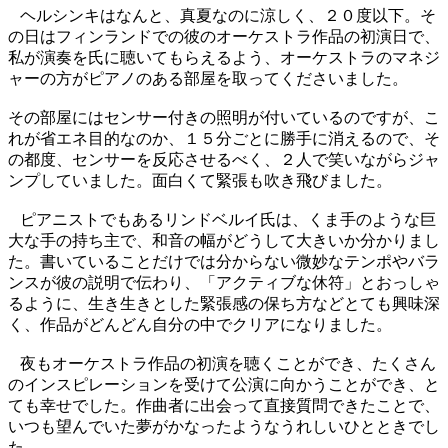
ヘルシンキはなんと、真夏なのに涼しく、２０度以下。そ
の日はフィンランドでの彼のオーケストラ作品の初演日で、
私が演奏を氏に聴いてもらえるよう、オーケストラのマネジ
ャーの方がピアノのある部屋を取ってくださいました。
その部屋にはセンサー付きの照明が付いているのですが、こ
れが省エネ目的なのか、１５分ごとに勝手に消えるので、そ
の都度、センサーを反応させるべく、２人で笑いながらジャ
ンプしていました。面白くて緊張も吹き飛びました。
ピアニストでもあるリンドベルイ氏は、くま手のような巨
大な手の持ち主で、和音の幅がどうして大きいか分かりまし
た。書いていることだけでは分からない微妙なテンポやバラ
ンスが彼の説明で伝わり、「アクティブな休符」とおっしゃ
るように、生き生きとした緊張感の保ち方などとても興味深
く、作品がどんどん自分の中でクリアになりました。
夜もオーケストラ作品の初演を聴くことができ、たくさん
のインスピレーションを受けて公演に向かうことができ、と
ても幸せでした。作曲者に出会って直接質問できたことで、
いつも望んでいた夢がかなったようなうれしいひとときでし
た。