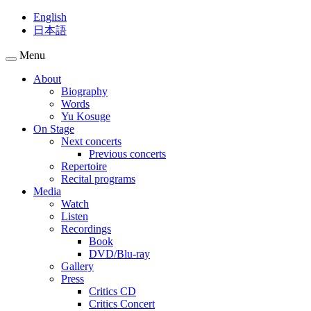
English
日本語
Menu
About
Biography
Words
Yu Kosuge
On Stage
Next concerts
Previous concerts
Repertoire
Recital programs
Media
Watch
Listen
Recordings
Book
DVD/Blu-ray
Gallery
Press
Critics CD
Critics Concert