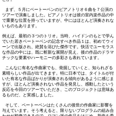
まず、５月にベートーベンのピアノトリオ６曲を７公演の
ツアーで演奏しました。ピアノトリオは彼の室内楽作品の中
で重要な位置を持っていますが、中にはほとんど演奏されな
いものもあります。
例えば、最初の３つのトリオ。当時、ハイドンのもとで学ん
でいた若きベートーベンの記念すべき作品１は、初めてウィ
ーンで出版され、絶賛を浴びた傑作です。快活でユーモラス
な作品の中には、既に斬新な展開が見え、後の作品のドラマ
チックな要素やハーモニーの多彩さも表れています。
こんなに有名な作曲家でも、発掘していくと、知られざる
素晴らしい作品が出てきます。特に日本では、タイトルが付
いた有名な作品ばかりが演奏される傾向があるように感じま
すが、ほとんど演奏されない作品を発見し、感動したという
反応を今回のツアーでいただき、このプロジェクトは意味あ
るものだ、と実感しました。
そして、ベートーベンはたくさんの後世の作曲家に影響を
与えています。そう考えると、限りないプログラムの組み合
わせが想像できるので、ロマン派の作品をはじめ、新曲を委