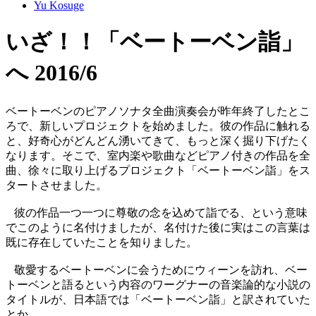
Yu Kosuge
いざ！！「ベートーベン詣」
へ 2016/6
ベートーベンのピアノソナタ全曲演奏会が昨年終了したとこ
ろで、新しいプロジェクトを始めました。彼の作品に触れる
と、好奇心がどんどん湧いてきて、もっと深く掘り下げたく
なります。そこで、室内楽や歌曲などピアノ付きの作品を全
曲、徐々に取り上げるプロジェクト「ベートーベン詣」をス
タートさせました。
彼の作品一つ一つに尊敬の念を込めて詣でる、という意味
でこのように名付けましたが、名付けた後に実はこの言葉は
既に存在していたことを知りました。
敬愛するベートーベンに会うためにウィーンを訪れ、ベー
トーベンと語るという内容のワーグナーの音楽論的な小説の
タイトルが、日本語では「ベートーベン詣」と訳されていた
とか。