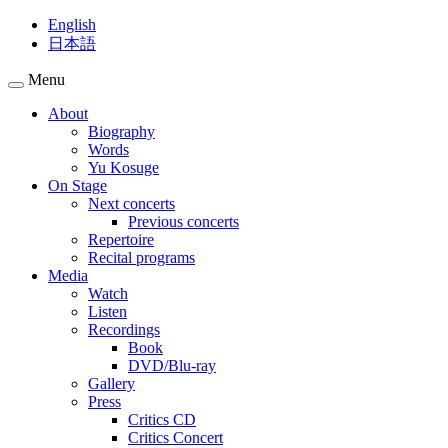
English
日本語
Menu
About
Biography
Words
Yu Kosuge
On Stage
Next concerts
Previous concerts
Repertoire
Recital programs
Media
Watch
Listen
Recordings
Book
DVD/Blu-ray
Gallery
Press
Critics CD
Critics Concert