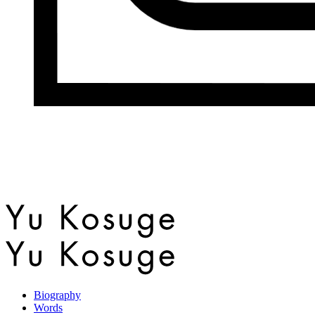
Biography
Words