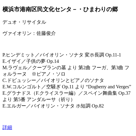
横浜市港南区民文化センタ－・ひまわりの郷
デュオ・リサイタル
ヴァイオリン：佐藤俊介
P.ヒンデミット／バイオリン・ソナタ 変ホ長調 Op.11-1
E.イザイ／子供の夢 Op.14
M.ラヴェル／クープランの墓 より 第2曲 フーガ、第3曲 フ
ォルラーヌ ※ピアノ・ソロ
C.ドビュッシー／バイオリンとピアノのソナタ
E.W.コルンゴルト／空騒ぎ Op.11 より “Dogberry and Verges”
E.グラナドス（F.クライスラー編）／スペイン舞曲集 Op.37
より 第5番 アンダルーサ（祈り）
E.エルガー／バイオリン・ソナタ ホ短調 Op.82
詳細