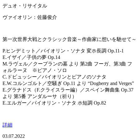
デュオ・リサイタル
ヴァイオリン：佐藤俊介
第一次世界大戦とクラシック音楽～作曲家に想いを馳せて～
P.ヒンデミット／バイオリン・ソナタ 変ホ長調 Op.11-1
E.イザイ／子供の夢 Op.14
M.ラヴェル／クープランの墓 より 第2曲 フーガ、第3曲 フ
ォルラーヌ ※ピアノ・ソロ
C.ドビュッシー／バイオリンとピアノのソナタ
E.W.コルンゴルト／空騒ぎ Op.11 より “Dogberry and Verges”
E.グラナドス（F.クライスラー編）／スペイン舞曲集 Op.37
より 第5番 アンダルーサ（祈り）
E.エルガー／バイオリン・ソナタ ホ短調 Op.82
詳細
03.07.2022