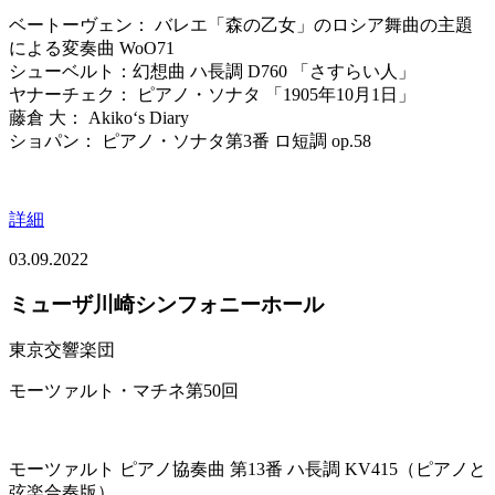
ベートーヴェン： バレエ「森の乙女」のロシア舞曲の主題
による変奏曲 WoO71
シューベルト：幻想曲 ハ長調 D760 「さすらい人」
ヤナーチェク： ピアノ・ソナタ 「1905年10月1日」
藤倉 大： Akiko‘s Diary
ショパン： ピアノ・ソナタ第3番 ロ短調 op.58
詳細
03.09.2022
ミューザ川崎シンフォニーホール
東京交響楽団
モーツァルト・マチネ第50回
モーツァルト ピアノ協奏曲 第13番 ハ長調 KV415（ピアノと
弦楽合奏版）