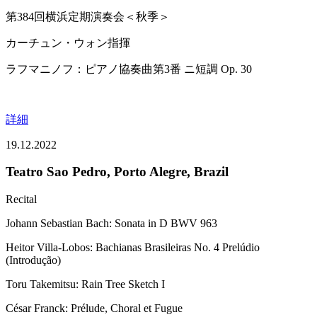
第384回横浜定期演奏会＜秋季＞
カーチュン・ウォン指揮
ラフマニノフ：ピアノ協奏曲第3番 ニ短調 Op. 30
詳細
19.12.2022
Teatro Sao Pedro, Porto Alegre, Brazil
Recital
Johann Sebastian Bach: Sonata in D BWV 963
Heitor Villa-Lobos: Bachianas Brasileiras No. 4 Prelúdio
(Introdução)
Toru Takemitsu: Rain Tree Sketch I
César Franck: Prélude, Choral et Fugue