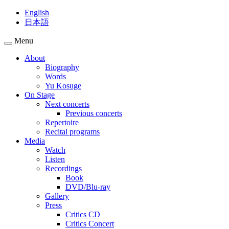
English
日本語
Menu
About
Biography
Words
Yu Kosuge
On Stage
Next concerts
Previous concerts
Repertoire
Recital programs
Media
Watch
Listen
Recordings
Book
DVD/Blu-ray
Gallery
Press
Critics CD
Critics Concert