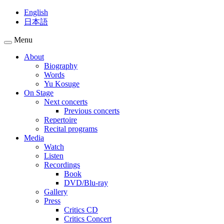
English
日本語
Menu
About
Biography
Words
Yu Kosuge
On Stage
Next concerts
Previous concerts
Repertoire
Recital programs
Media
Watch
Listen
Recordings
Book
DVD/Blu-ray
Gallery
Press
Critics CD
Critics Concert