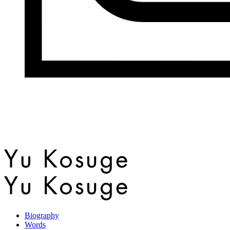
Biography
Words